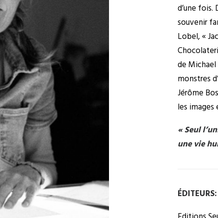
d’une fois.
souvenir fa
Lobel, « Jac
Chocolateri
de Michael 
monstres d’
Jérôme Bos
les images e
« Seul l’un
une vie hu
ÉDITEURS:
Editions Se