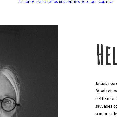
À PROPOS
LIVRES
EXPOS
RENCONTRES
BOUTIQUE
CONTACT
Hel
Je suis née
faisait du 
cette mont
sauvages co
sombres des