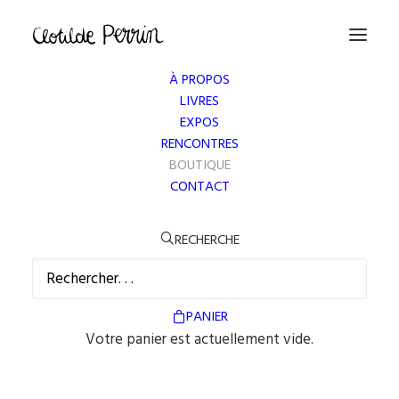
À PROPOS
BOUTIQUE
LIVRES
EXPOS
RENCONTRES
Vous trouverez ici les gravures, images originales et
BOUTIQUE
CONTACT
impressions numériques en tirage limité disponibles
à la vente.
RECHERCHE
PANIER
Votre panier est actuellement vide.