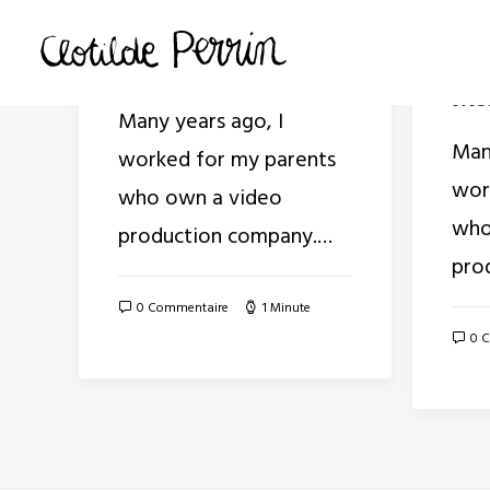
17 juin 2020
17 jui
Vite Vite Vite !!!
Sal
Mon
Many years ago, I
Man
worked for my parents
wor
who own a video
who
production company.…
pro
0 Commentaire
1 Minute
0 