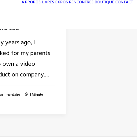
À PROPOS
LIVRES
EXPOS
RENCONTRES
BOUTIQUE
CONTACT
n 2020
on du livre de
treuil
y years ago, I
ked for my parents
 own a video
duction company.…
Commentaire
1 Minute