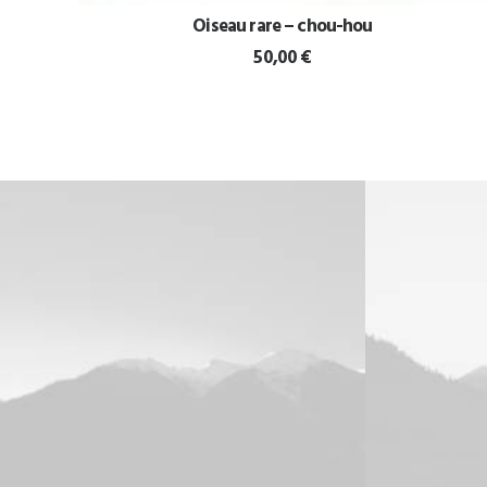
Oiseau rare – chou-hou
AJOUTER AU PANIER
50,00
€