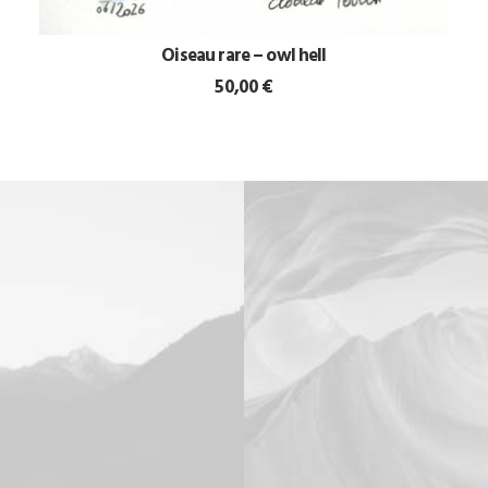
Oiseau rare – owl hell
AJOUTER AU PANIER
50,00
€