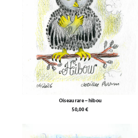
Oiseau rare – hibou
AJOUTER AU PANIER
50,00
€