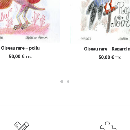
Oiseau rare – poilu
Oiseau rare – Regard n
AJOUTER AU PANIER
AJOUTER AU PANIER
50,00
€
50,00
€
TTC
TTC