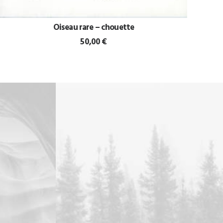
Oiseau rare – chouette
AJOUTER AU PANIER
50,00
€