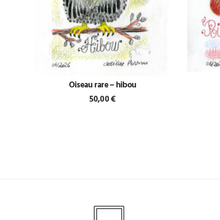
Oiseau rare – hibou
AJOUTER AU PANIER
50,00
€