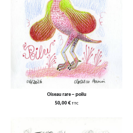
Oiseau rare – poilu
AJOUTER AU PANIER
50,00
€
TTC