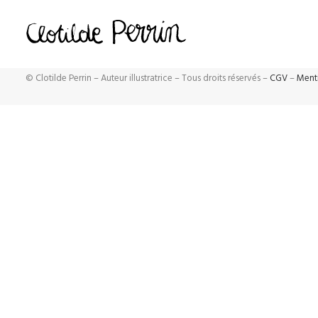
© Clotilde Perrin – Auteur illustratrice – Tous droits réservés –
CGV
–
Ment